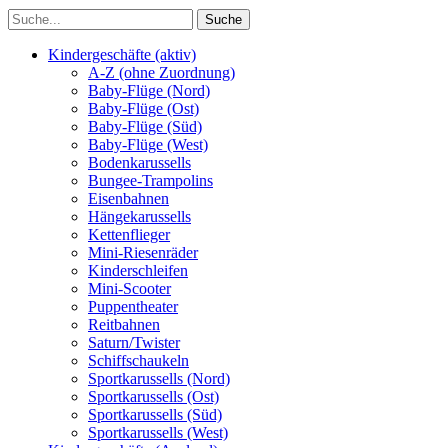
Kindergeschäfte (aktiv)
A-Z (ohne Zuordnung)
Baby-Flüge (Nord)
Baby-Flüge (Ost)
Baby-Flüge (Süd)
Baby-Flüge (West)
Bodenkarussells
Bungee-Trampolins
Eisenbahnen
Hängekarussells
Kettenflieger
Mini-Riesenräder
Kinderschleifen
Mini-Scooter
Puppentheater
Reitbahnen
Saturn/Twister
Schiffschaukeln
Sportkarussells (Nord)
Sportkarussells (Ost)
Sportkarussells (Süd)
Sportkarussells (West)