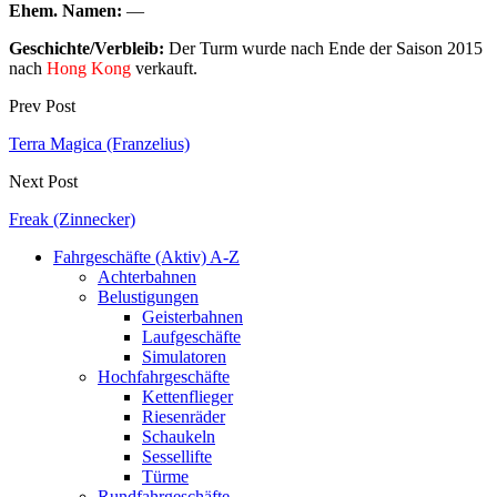
Ehem. Namen:
—
Geschichte/Verbleib:
Der Turm wurde nach Ende der Saison 2015
nach
Hong Kong
verkauft.
Prev Post
Terra Magica (Franzelius)
Next Post
Freak (Zinnecker)
Fahrgeschäfte (Aktiv) A-Z
Achterbahnen
Belustigungen
Geisterbahnen
Laufgeschäfte
Simulatoren
Hochfahrgeschäfte
Kettenflieger
Riesenräder
Schaukeln
Sessellifte
Türme
Rundfahrgeschäfte