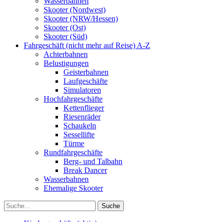
Wasserbahnen
Skooter (Nordwest)
Skooter (NRW/Hessen)
Skooter (Ost)
Skooter (Süd)
Fahrgeschäft (nicht mehr auf Reise) A-Z
Achterbahnen
Belustigungen
Geisterbahnen
Laufgeschäfte
Simulatoren
Hochfahrgeschäfte
Kettenflieger
Riesenräder
Schaukeln
Sessellifte
Türme
Rundfahrgeschäfte
Berg- und Talbahn
Break Dancer
Wasserbahnen
Ehemalige Skooter