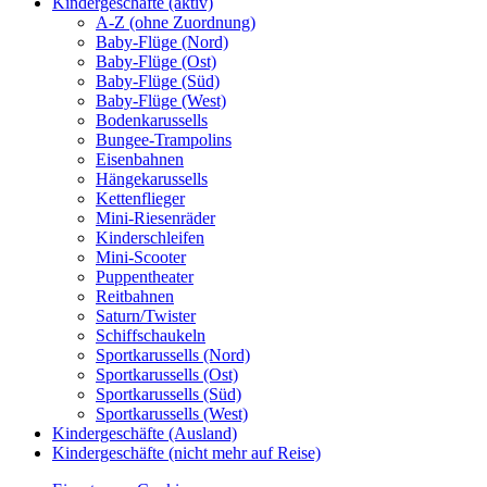
Kindergeschäfte (aktiv)
A-Z (ohne Zuordnung)
Baby-Flüge (Nord)
Baby-Flüge (Ost)
Baby-Flüge (Süd)
Baby-Flüge (West)
Bodenkarussells
Bungee-Trampolins
Eisenbahnen
Hängekarussells
Kettenflieger
Mini-Riesenräder
Kinderschleifen
Mini-Scooter
Puppentheater
Reitbahnen
Saturn/Twister
Schiffschaukeln
Sportkarussells (Nord)
Sportkarussells (Ost)
Sportkarussells (Süd)
Sportkarussells (West)
Kindergeschäfte (Ausland)
Kindergeschäfte (nicht mehr auf Reise)