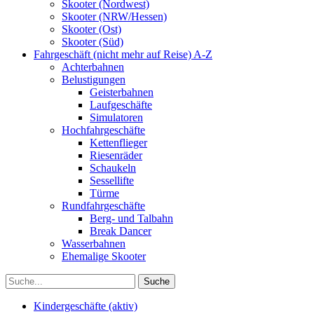
Skooter (Nordwest)
Skooter (NRW/Hessen)
Skooter (Ost)
Skooter (Süd)
Fahrgeschäft (nicht mehr auf Reise) A-Z
Achterbahnen
Belustigungen
Geisterbahnen
Laufgeschäfte
Simulatoren
Hochfahrgeschäfte
Kettenflieger
Riesenräder
Schaukeln
Sessellifte
Türme
Rundfahrgeschäfte
Berg- und Talbahn
Break Dancer
Wasserbahnen
Ehemalige Skooter
Kindergeschäfte (aktiv)