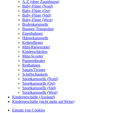
A-Z (ohne Zuordnung)
Baby-Flüge (Nord)
Baby-Flüge (Ost)
Baby-Flüge (Süd)
Baby-Flüge (West)
Bodenkarussells
Bungee-Trampolins
Eisenbahnen
Hängekarussells
Kettenflieger
Mini-Riesenräder
Kinderschleifen
Mini-Scooter
Puppentheater
Reitbahnen
Saturn/Twister
Schiffschaukeln
Sportkarussells (Nord)
Sportkarussells (Ost)
Sportkarussells (Süd)
Sportkarussells (West)
Kindergeschäfte (Ausland)
Kindergeschäfte (nicht mehr auf Reise)
Einsatz von Cookies