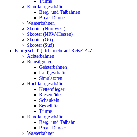
Türme
Rundfahrgeschäfte
Berg- und Talbahnen
Break Dancer
Wasserbahnen
Skooter (Nordwest)
Skooter (NRW/Hessen)
Skooter (Ost)
Skooter (Süd)
Fahrgeschäft (nicht mehr auf Reise) A-Z
Achterbahnen
Belustigungen
Geisterbahnen
Laufgeschäfte
Simulatoren
Hochfahrgeschäfte
Kettenflieger
Riesenräder
Schaukeln
Sessellifte
Türme
Rundfahrgeschäfte
Berg- und Talbahn
Break Dancer
Wasserbahnen