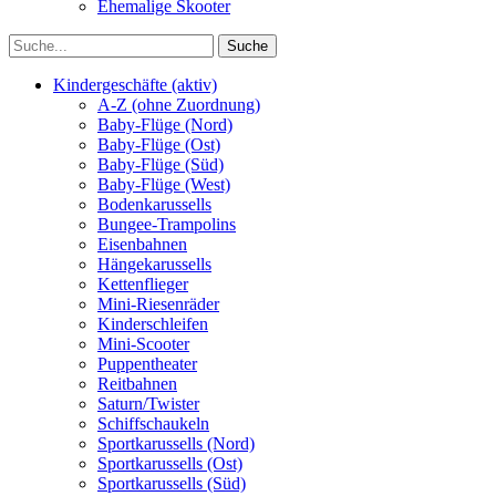
Ehemalige Skooter
Kindergeschäfte (aktiv)
A-Z (ohne Zuordnung)
Baby-Flüge (Nord)
Baby-Flüge (Ost)
Baby-Flüge (Süd)
Baby-Flüge (West)
Bodenkarussells
Bungee-Trampolins
Eisenbahnen
Hängekarussells
Kettenflieger
Mini-Riesenräder
Kinderschleifen
Mini-Scooter
Puppentheater
Reitbahnen
Saturn/Twister
Schiffschaukeln
Sportkarussells (Nord)
Sportkarussells (Ost)
Sportkarussells (Süd)