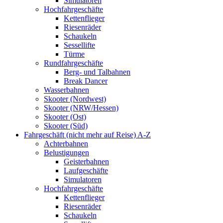
Simulatoren
Hochfahrgeschäfte
Kettenflieger
Riesenräder
Schaukeln
Sessellifte
Türme
Rundfahrgeschäfte
Berg- und Talbahnen
Break Dancer
Wasserbahnen
Skooter (Nordwest)
Skooter (NRW/Hessen)
Skooter (Ost)
Skooter (Süd)
Fahrgeschäft (nicht mehr auf Reise) A-Z
Achterbahnen
Belustigungen
Geisterbahnen
Laufgeschäfte
Simulatoren
Hochfahrgeschäfte
Kettenflieger
Riesenräder
Schaukeln