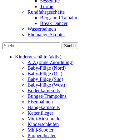
Sessellifte
Türme
Rundfahrgeschäfte
Berg- und Talbahn
Break Dancer
Wasserbahnen
Ehemalige Skooter
Kindergeschäfte (aktiv)
A-Z (ohne Zuordnung)
Baby-Flüge (Nord)
Baby-Flüge (Ost)
Baby-Flüge (Süd)
Baby-Flüge (West)
Bodenkarussells
Bungee-Trampolins
Eisenbahnen
Hängekarussells
Kettenflieger
Mini-Riesenräder
Kinderschleifen
Mini-Scooter
Puppentheater