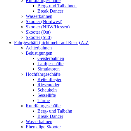
Rundfahrgeschäfte
Berg- und Talbahnen
Break Dancer
Wasserbahnen
Skooter (Nordwest)
Skooter (NRW/Hessen)
Skooter (Ost)
Skooter (Süd)
Fahrgeschäft (nicht mehr auf Reise) A-Z
Achterbahnen
Belustigungen
Geisterbahnen
Laufgeschäfte
Simulatoren
Hochfahrgeschäfte
Kettenflieger
Riesenräder
Schaukeln
Sessellifte
Türme
Rundfahrgeschäfte
Berg- und Talbahn
Break Dancer
Wasserbahnen
Ehemalige Skooter