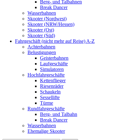
Berg- und Talbahnen
Break Dancer
Wasserbahnen
Skooter (Nordwest)
Skooter (NRW/Hessen)
Skooter (Ost)
Skooter (Süd)
Fahrgeschäft (nicht mehr auf Reise) A-Z
Achterbahnen
Belustigungen
Geisterbahnen
Laufgeschäfte
Simulatoren
Hochfahrgeschäfte
Kettenflieger
Riesenräder
Schaukeln
Sessellifte
Türme
Rundfahrgeschäfte
Berg- und Talbahn
Break Dancer
Wasserbahnen
Ehemalige Skooter