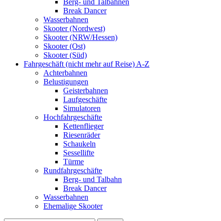
Berg- und Talbahnen
Break Dancer
Wasserbahnen
Skooter (Nordwest)
Skooter (NRW/Hessen)
Skooter (Ost)
Skooter (Süd)
Fahrgeschäft (nicht mehr auf Reise) A-Z
Achterbahnen
Belustigungen
Geisterbahnen
Laufgeschäfte
Simulatoren
Hochfahrgeschäfte
Kettenflieger
Riesenräder
Schaukeln
Sessellifte
Türme
Rundfahrgeschäfte
Berg- und Talbahn
Break Dancer
Wasserbahnen
Ehemalige Skooter