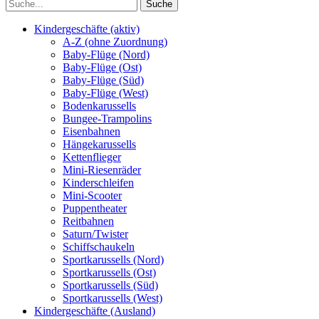
Kindergeschäfte (aktiv)
A-Z (ohne Zuordnung)
Baby-Flüge (Nord)
Baby-Flüge (Ost)
Baby-Flüge (Süd)
Baby-Flüge (West)
Bodenkarussells
Bungee-Trampolins
Eisenbahnen
Hängekarussells
Kettenflieger
Mini-Riesenräder
Kinderschleifen
Mini-Scooter
Puppentheater
Reitbahnen
Saturn/Twister
Schiffschaukeln
Sportkarussells (Nord)
Sportkarussells (Ost)
Sportkarussells (Süd)
Sportkarussells (West)
Kindergeschäfte (Ausland)