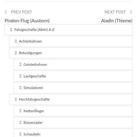
PREV POST
NEXT POST
Piraten-Flug (Ausborn)
Aladin (Thieme)
Fahrgeschäfte (Aktiv) A-Z
Achterbahnen
Belustigungen
Geisterbahnen
Laufgeschäfte
Simulatoren
Hochfahrgeschäfte
Kettenflieger
Riesenräder
Schaukeln