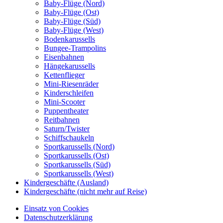
Baby-Flüge (Nord)
Baby-Flüge (Ost)
Baby-Flüge (Süd)
Baby-Flüge (West)
Bodenkarussells
Bungee-Trampolins
Eisenbahnen
Hängekarussells
Kettenflieger
Mini-Riesenräder
Kinderschleifen
Mini-Scooter
Puppentheater
Reitbahnen
Saturn/Twister
Schiffschaukeln
Sportkarussells (Nord)
Sportkarussells (Ost)
Sportkarussells (Süd)
Sportkarussells (West)
Kindergeschäfte (Ausland)
Kindergeschäfte (nicht mehr auf Reise)
Einsatz von Cookies
Datenschutzerklärung