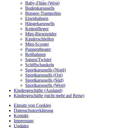
Baby-Flüge (West)
Bodenkarussells
Bungee-Trampolins
Eisenbahnen
Hängekarussells
Kettenflieger
Mini-Riesenräder
Kinderschleifen
Mini-Scooter
Puppentheater
Reitbahnen
Saturn/Twister
Schiffschaukeln
Sportkarussells (Nord)
Sportkarussells (Ost)
Sportkarussells (Süd)
Sportkarussells (West)
Kindergeschäfte (Ausland)
Kindergeschäfte (nicht mehr auf Reise)
Einsatz von Cookies
Datenschutzerklärung
Kontakt
Impressum
Updates