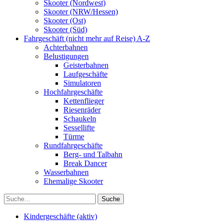
Skooter (Nordwest)
Skooter (NRW/Hessen)
Skooter (Ost)
Skooter (Süd)
Fahrgeschäft (nicht mehr auf Reise) A-Z
Achterbahnen
Belustigungen
Geisterbahnen
Laufgeschäfte
Simulatoren
Hochfahrgeschäfte
Kettenflieger
Riesenräder
Schaukeln
Sessellifte
Türme
Rundfahrgeschäfte
Berg- und Talbahn
Break Dancer
Wasserbahnen
Ehemalige Skooter
Kindergeschäfte (aktiv)