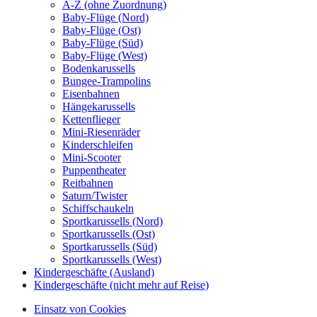
A-Z (ohne Zuordnung)
Baby-Flüge (Nord)
Baby-Flüge (Ost)
Baby-Flüge (Süd)
Baby-Flüge (West)
Bodenkarussells
Bungee-Trampolins
Eisenbahnen
Hängekarussells
Kettenflieger
Mini-Riesenräder
Kinderschleifen
Mini-Scooter
Puppentheater
Reitbahnen
Saturn/Twister
Schiffschaukeln
Sportkarussells (Nord)
Sportkarussells (Ost)
Sportkarussells (Süd)
Sportkarussells (West)
Kindergeschäfte (Ausland)
Kindergeschäfte (nicht mehr auf Reise)
Einsatz von Cookies