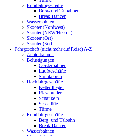
Rundfahrgeschäfte
Berg- und Talbahnen
Break Dancer
Wasserbahnen
Skooter (Nordwest)
Skooter (NRW/Hessen)
Skooter (Ost)
Skooter (Süd)
Fahrgeschäft (nicht mehr auf Reise) A-Z
Achterbahnen
Belustigungen
Geisterbahnen
Laufgeschäfte
Simulatoren
Hochfahrgeschäfte
Kettenflieger
Riesenräder
Schaukeln
Sessellifte
Türme
Rundfahrgeschäfte
Berg- und Talbahn
Break Dancer
Wasserbahnen