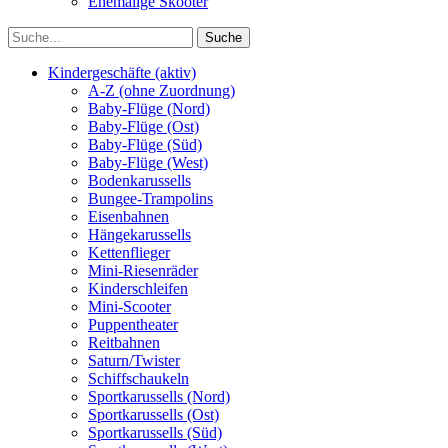
Ehemalige Skooter
Kindergeschäfte (aktiv)
A-Z (ohne Zuordnung)
Baby-Flüge (Nord)
Baby-Flüge (Ost)
Baby-Flüge (Süd)
Baby-Flüge (West)
Bodenkarussells
Bungee-Trampolins
Eisenbahnen
Hängekarussells
Kettenflieger
Mini-Riesenräder
Kinderschleifen
Mini-Scooter
Puppentheater
Reitbahnen
Saturn/Twister
Schiffschaukeln
Sportkarussells (Nord)
Sportkarussells (Ost)
Sportkarussells (Süd)