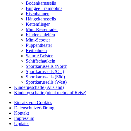
Bodenkarussells
Bungee-Trampolins
Eisenbahnen
Hängekarussells
Kettenflieger
Mini-Riesenräder
Kinderschleifen
Mini-Scooter
Puppentheater
Reitbahnen
Saturn/Twister
Schiffschaukeln
Sportkarussells (Nord)
Sportkarussells (Ost)
Sportkarussells (Süd)
Sportkarussells (West)
Kindergeschäfte (Ausland)
Kindergeschäfte (nicht mehr auf Reise)
Einsatz von Cookies
Datenschutzerklärung
Kontakt
Impressum
Updates