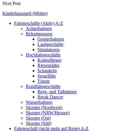
Next Post
Kinderkarussell (Mölter)
Fahrgeschäfte (Aktiv) A-Z
Achterbahnen
Belustigungen
Geisterbahnen
Laufgeschäfte
Simulatoren
Hochfahrgeschäfte
Kettenflieger
Riesenräder
Schaukeln
Sessellifte
Türme
Rundfahrgeschäfte
Berg- und Talbahnen
Break Dancer
Wasserbahnen
Skooter (Nordwest)
Skooter (NRW/Hessen)
Skooter (Ost)
Skooter (Süd)
Fahrgeschäft (nicht mehr auf Reise) A-Z