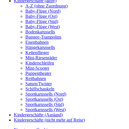
Kindergeschäfte (aktiv)
A-Z (ohne Zuordnung)
Baby-Flüge (Nord)
Baby-Flüge (Ost)
Baby-Flüge (Süd)
Baby-Flüge (West)
Bodenkarussells
Bungee-Trampolins
Eisenbahnen
Hängekarussells
Kettenflieger
Mini-Riesenräder
Kinderschleifen
Mini-Scooter
Puppentheater
Reitbahnen
Saturn/Twister
Schiffschaukeln
Sportkarussells (Nord)
Sportkarussells (Ost)
Sportkarussells (Süd)
Sportkarussells (West)
Kindergeschäfte (Ausland)
Kindergeschäfte (nicht mehr auf Reise)