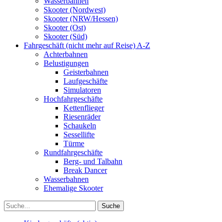
Wasserbahnen
Skooter (Nordwest)
Skooter (NRW/Hessen)
Skooter (Ost)
Skooter (Süd)
Fahrgeschäft (nicht mehr auf Reise) A-Z
Achterbahnen
Belustigungen
Geisterbahnen
Laufgeschäfte
Simulatoren
Hochfahrgeschäfte
Kettenflieger
Riesenräder
Schaukeln
Sessellifte
Türme
Rundfahrgeschäfte
Berg- und Talbahn
Break Dancer
Wasserbahnen
Ehemalige Skooter