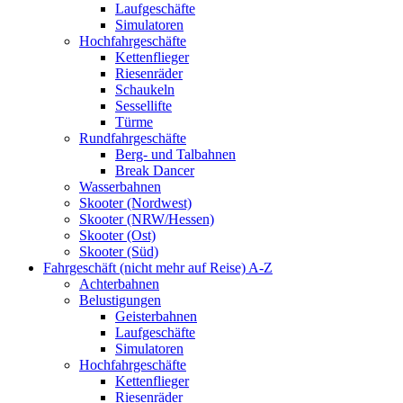
Laufgeschäfte
Simulatoren
Hochfahrgeschäfte
Kettenflieger
Riesenräder
Schaukeln
Sessellifte
Türme
Rundfahrgeschäfte
Berg- und Talbahnen
Break Dancer
Wasserbahnen
Skooter (Nordwest)
Skooter (NRW/Hessen)
Skooter (Ost)
Skooter (Süd)
Fahrgeschäft (nicht mehr auf Reise) A-Z
Achterbahnen
Belustigungen
Geisterbahnen
Laufgeschäfte
Simulatoren
Hochfahrgeschäfte
Kettenflieger
Riesenräder