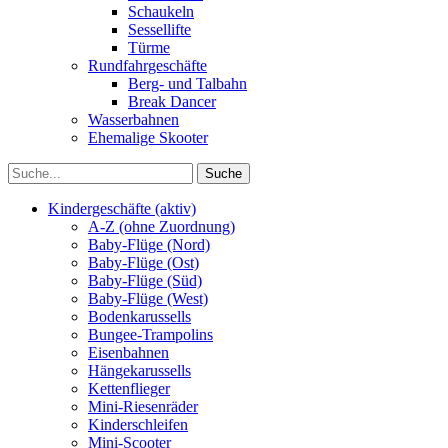
Schaukeln
Sessellifte
Türme
Rundfahrgeschäfte
Berg- und Talbahn
Break Dancer
Wasserbahnen
Ehemalige Skooter
Kindergeschäfte (aktiv)
A-Z (ohne Zuordnung)
Baby-Flüge (Nord)
Baby-Flüge (Ost)
Baby-Flüge (Süd)
Baby-Flüge (West)
Bodenkarussells
Bungee-Trampolins
Eisenbahnen
Hängekarussells
Kettenflieger
Mini-Riesenräder
Kinderschleifen
Mini-Scooter