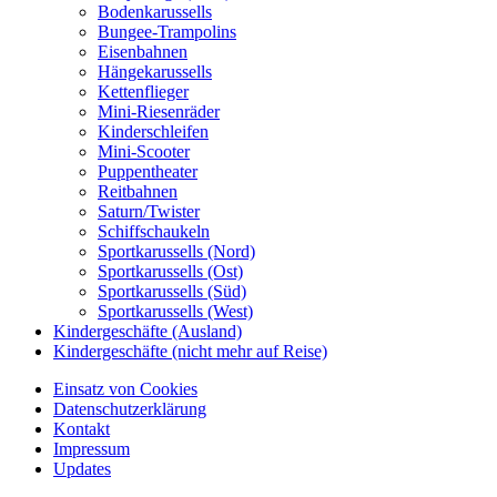
Bodenkarussells
Bungee-Trampolins
Eisenbahnen
Hängekarussells
Kettenflieger
Mini-Riesenräder
Kinderschleifen
Mini-Scooter
Puppentheater
Reitbahnen
Saturn/Twister
Schiffschaukeln
Sportkarussells (Nord)
Sportkarussells (Ost)
Sportkarussells (Süd)
Sportkarussells (West)
Kindergeschäfte (Ausland)
Kindergeschäfte (nicht mehr auf Reise)
Einsatz von Cookies
Datenschutzerklärung
Kontakt
Impressum
Updates