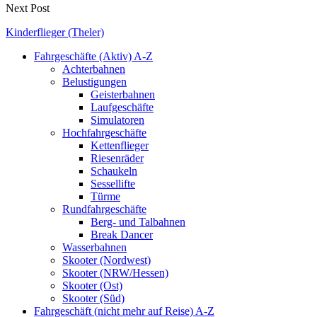
Next Post
Kinderflieger (Theler)
Fahrgeschäfte (Aktiv) A-Z
Achterbahnen
Belustigungen
Geisterbahnen
Laufgeschäfte
Simulatoren
Hochfahrgeschäfte
Kettenflieger
Riesenräder
Schaukeln
Sessellifte
Türme
Rundfahrgeschäfte
Berg- und Talbahnen
Break Dancer
Wasserbahnen
Skooter (Nordwest)
Skooter (NRW/Hessen)
Skooter (Ost)
Skooter (Süd)
Fahrgeschäft (nicht mehr auf Reise) A-Z