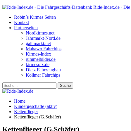
Ride-Index.de - Die
Robin´s Kirmes Seiten
Kontakt
Partnerseiten
Nordkirmes.net
Jahrmarkt-Nord.de
gallimarkt.net
Mahawo Fahrchips
Kirmes-Index
rummelbilder.de
kirmespix.de
Dietz Fahrzeugbau
Kollmer Fahrchips
Home
Kindergeschäfte (aktiv)
Kettenflieger
Kettenflieger (G.Schäfer)
Kettenflieger (G.Schäfer)