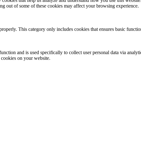
rty cookies that help us analyze and understand how you use this websit
ting out of some of these cookies may affect your browsing experience.
properly. This category only includes cookies that ensures basic functio
function and is used specifically to collect user personal data via anal
e cookies on your website.