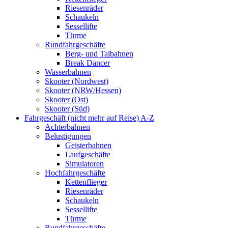
Riesenräder
Schaukeln
Sessellifte
Türme
Rundfahrgeschäfte
Berg- und Talbahnen
Break Dancer
Wasserbahnen
Skooter (Nordwest)
Skooter (NRW/Hessen)
Skooter (Ost)
Skooter (Süd)
Fahrgeschäft (nicht mehr auf Reise) A-Z
Achterbahnen
Belustigungen
Geisterbahnen
Laufgeschäfte
Simulatoren
Hochfahrgeschäfte
Kettenflieger
Riesenräder
Schaukeln
Sessellifte
Türme
Rundfahrgeschäfte