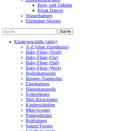
Berg- und Talbahn
Break Dancer
Wasserbahnen
Ehemalige Skooter
Kindergeschäfte (aktiv)
A-Z (ohne Zuordnung)
Baby-Flüge (Nord)
Baby-Flüge (Ost)
Baby-Flüge (Süd)
Baby-Flüge (West)
Bodenkarussells
Bungee-Trampolins
Eisenbahnen
Hängekarussells
Kettenflieger
Mini-Riesenräder
Kinderschleifen
Mini-Scooter
Puppentheater
Reitbahnen
Saturn/Twister