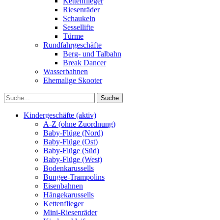
Kettenflieger
Riesenräder
Schaukeln
Sessellifte
Türme
Rundfahrgeschäfte
Berg- und Talbahn
Break Dancer
Wasserbahnen
Ehemalige Skooter
Kindergeschäfte (aktiv)
A-Z (ohne Zuordnung)
Baby-Flüge (Nord)
Baby-Flüge (Ost)
Baby-Flüge (Süd)
Baby-Flüge (West)
Bodenkarussells
Bungee-Trampolins
Eisenbahnen
Hängekarussells
Kettenflieger
Mini-Riesenräder