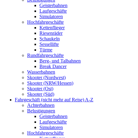
Geisterbahnen
Laufgeschäfte
Simulatoren
Hochfahrgeschäfte
Kettenflieger
Riesenräder
Schaukeln
Sessellifte
Türme
Rundfahrgeschäfte
Berg- und Talbahnen
Break Dancer
Wasserbahnen
Skooter (Nordwest)
Skooter (NRW/Hessen)
Skooter (Ost)
Skooter (Süd)
Fahrgeschäft (nicht mehr auf Reise) A-Z
Achterbahnen
Belustigungen
Geisterbahnen
Laufgeschäfte
Simulatoren
Hochfahrgeschäfte