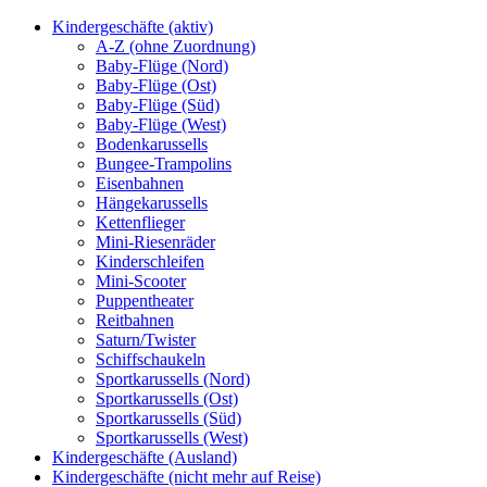
Kindergeschäfte (aktiv)
A-Z (ohne Zuordnung)
Baby-Flüge (Nord)
Baby-Flüge (Ost)
Baby-Flüge (Süd)
Baby-Flüge (West)
Bodenkarussells
Bungee-Trampolins
Eisenbahnen
Hängekarussells
Kettenflieger
Mini-Riesenräder
Kinderschleifen
Mini-Scooter
Puppentheater
Reitbahnen
Saturn/Twister
Schiffschaukeln
Sportkarussells (Nord)
Sportkarussells (Ost)
Sportkarussells (Süd)
Sportkarussells (West)
Kindergeschäfte (Ausland)
Kindergeschäfte (nicht mehr auf Reise)