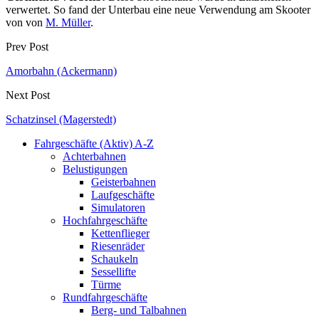
verwertet. So fand der Unterbau eine neue Verwendung am Skooter
von von
M. Müller
.
Prev Post
Amorbahn (Ackermann)
Next Post
Schatzinsel (Magerstedt)
Fahrgeschäfte (Aktiv) A-Z
Achterbahnen
Belustigungen
Geisterbahnen
Laufgeschäfte
Simulatoren
Hochfahrgeschäfte
Kettenflieger
Riesenräder
Schaukeln
Sessellifte
Türme
Rundfahrgeschäfte
Berg- und Talbahnen