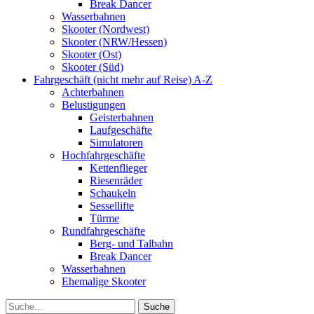
Break Dancer
Wasserbahnen
Skooter (Nordwest)
Skooter (NRW/Hessen)
Skooter (Ost)
Skooter (Süd)
Fahrgeschäft (nicht mehr auf Reise) A-Z
Achterbahnen
Belustigungen
Geisterbahnen
Laufgeschäfte
Simulatoren
Hochfahrgeschäfte
Kettenflieger
Riesenräder
Schaukeln
Sessellifte
Türme
Rundfahrgeschäfte
Berg- und Talbahn
Break Dancer
Wasserbahnen
Ehemalige Skooter