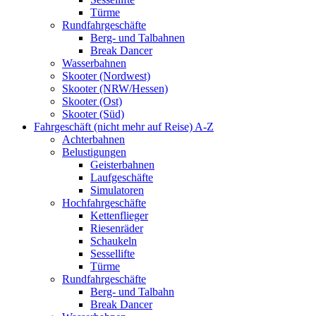
Türme
Rundfahrgeschäfte
Berg- und Talbahnen
Break Dancer
Wasserbahnen
Skooter (Nordwest)
Skooter (NRW/Hessen)
Skooter (Ost)
Skooter (Süd)
Fahrgeschäft (nicht mehr auf Reise) A-Z
Achterbahnen
Belustigungen
Geisterbahnen
Laufgeschäfte
Simulatoren
Hochfahrgeschäfte
Kettenflieger
Riesenräder
Schaukeln
Sessellifte
Türme
Rundfahrgeschäfte
Berg- und Talbahn
Break Dancer