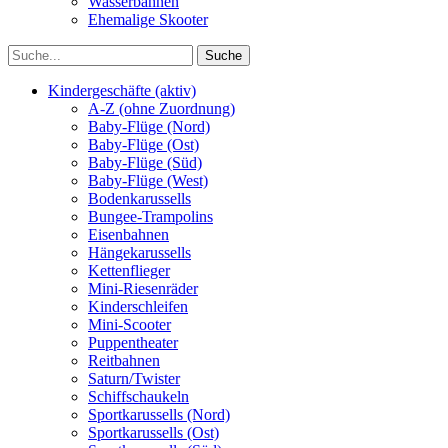
Wasserbahnen
Ehemalige Skooter
Kindergeschäfte (aktiv)
A-Z (ohne Zuordnung)
Baby-Flüge (Nord)
Baby-Flüge (Ost)
Baby-Flüge (Süd)
Baby-Flüge (West)
Bodenkarussells
Bungee-Trampolins
Eisenbahnen
Hängekarussells
Kettenflieger
Mini-Riesenräder
Kinderschleifen
Mini-Scooter
Puppentheater
Reitbahnen
Saturn/Twister
Schiffschaukeln
Sportkarussells (Nord)
Sportkarussells (Ost)