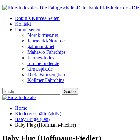
Ride-Index.de - Die
Robin´s Kirmes Seiten
Kontakt
Partnerseiten
Nordkirmes.net
Jahrmarkt-Nord.de
gallimarkt.net
Mahawo Fahrchips
Kirmes-Index
rummelbilder.de
kirmespix.de
Dietz Fahrzeugbau
Kollmer Fahrchips
Home
Kindergeschäfte (aktiv)
Baby-Flüge (Ost)
Baby Flug (Hoffmann-Fiedler)
Baby Flug (Hoffmann-Fiedler)