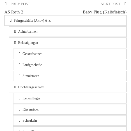
PREV POST
NEXT POST
AS Roth 2
Baby Flug (Kalbfleisch)
Fahrgeschäfte (Aktiv) A-Z
Achterbahnen
Belustigungen
Geisterbahnen
Laufgeschäfte
Simulatoren
Hochfahrgeschäfte
Kettenflieger
Riesenräder
Schaukeln