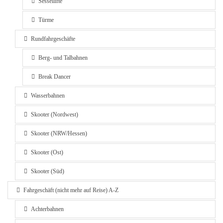
Sessellifte
Türme
Rundfahrgeschäfte
Berg- und Talbahnen
Break Dancer
Wasserbahnen
Skooter (Nordwest)
Skooter (NRW/Hessen)
Skooter (Ost)
Skooter (Süd)
Fahrgeschäft (nicht mehr auf Reise) A-Z
Achterbahnen