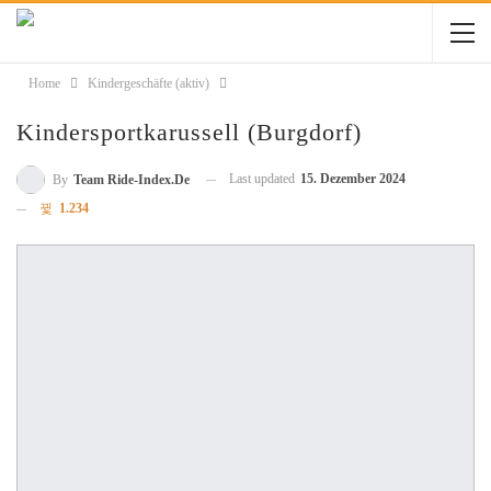
Home
Kindergeschäfte (aktiv)
Kindersportkarussell (Burgdorf)
Last updated
15. Dezember 2024
By
Team Ride-Index.de
1.234