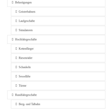
Belustigungen
Geisterbahnen
Laufgeschäfte
Simulatoren
Hochfahrgeschäfte
Kettenflieger
Riesenräder
Schaukeln
Sessellifte
Türme
Rundfahrgeschäfte
Berg- und Talbahn