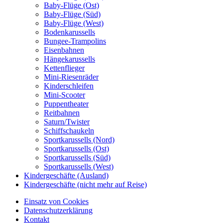
Baby-Flüge (Ost)
Baby-Flüge (Süd)
Baby-Flüge (West)
Bodenkarussells
Bungee-Trampolins
Eisenbahnen
Hängekarussells
Kettenflieger
Mini-Riesenräder
Kinderschleifen
Mini-Scooter
Puppentheater
Reitbahnen
Saturn/Twister
Schiffschaukeln
Sportkarussells (Nord)
Sportkarussells (Ost)
Sportkarussells (Süd)
Sportkarussells (West)
Kindergeschäfte (Ausland)
Kindergeschäfte (nicht mehr auf Reise)
Einsatz von Cookies
Datenschutzerklärung
Kontakt