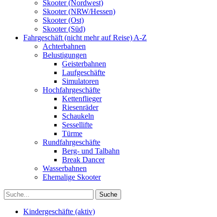
Skooter (Nordwest)
Skooter (NRW/Hessen)
Skooter (Ost)
Skooter (Süd)
Fahrgeschäft (nicht mehr auf Reise) A-Z
Achterbahnen
Belustigungen
Geisterbahnen
Laufgeschäfte
Simulatoren
Hochfahrgeschäfte
Kettenflieger
Riesenräder
Schaukeln
Sessellifte
Türme
Rundfahrgeschäfte
Berg- und Talbahn
Break Dancer
Wasserbahnen
Ehemalige Skooter
Kindergeschäfte (aktiv)