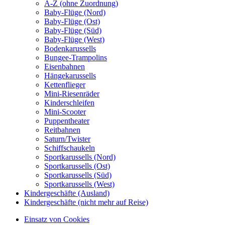
A-Z (ohne Zuordnung)
Baby-Flüge (Nord)
Baby-Flüge (Ost)
Baby-Flüge (Süd)
Baby-Flüge (West)
Bodenkarussells
Bungee-Trampolins
Eisenbahnen
Hängekarussells
Kettenflieger
Mini-Riesenräder
Kinderschleifen
Mini-Scooter
Puppentheater
Reitbahnen
Saturn/Twister
Schiffschaukeln
Sportkarussells (Nord)
Sportkarussells (Ost)
Sportkarussells (Süd)
Sportkarussells (West)
Kindergeschäfte (Ausland)
Kindergeschäfte (nicht mehr auf Reise)
Einsatz von Cookies