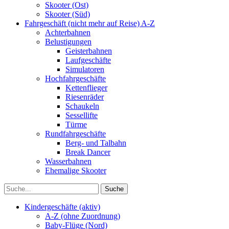
Skooter (Ost)
Skooter (Süd)
Fahrgeschäft (nicht mehr auf Reise) A-Z
Achterbahnen
Belustigungen
Geisterbahnen
Laufgeschäfte
Simulatoren
Hochfahrgeschäfte
Kettenflieger
Riesenräder
Schaukeln
Sessellifte
Türme
Rundfahrgeschäfte
Berg- und Talbahn
Break Dancer
Wasserbahnen
Ehemalige Skooter
Kindergeschäfte (aktiv)
A-Z (ohne Zuordnung)
Baby-Flüge (Nord)