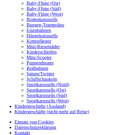
Baby-Flüge (Ost)
Baby-Flüge (Süd)
Baby-Flüge (West)
Bodenkarussells
Bungee-Trampolins
Eisenbahnen
Hängekarussells
Kettenflieger
Mini-Riesenräder
Kinderschleifen
Mini-Scooter
Puppentheater
Reitbahnen
Saturn/Twister
Schiffschaukeln
Sportkarussells (Nord)
Sportkarussells (Ost)
Sportkarussells (Süd)
Sportkarussells (West)
Kindergeschäfte (Ausland)
Kindergeschäfte (nicht mehr auf Reise)
Einsatz von Cookies
Datenschutzerklärung
Kontakt