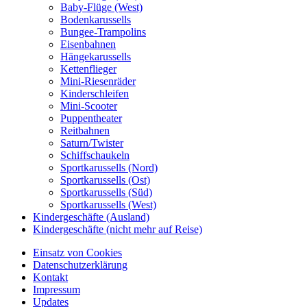
Baby-Flüge (West)
Bodenkarussells
Bungee-Trampolins
Eisenbahnen
Hängekarussells
Kettenflieger
Mini-Riesenräder
Kinderschleifen
Mini-Scooter
Puppentheater
Reitbahnen
Saturn/Twister
Schiffschaukeln
Sportkarussells (Nord)
Sportkarussells (Ost)
Sportkarussells (Süd)
Sportkarussells (West)
Kindergeschäfte (Ausland)
Kindergeschäfte (nicht mehr auf Reise)
Einsatz von Cookies
Datenschutzerklärung
Kontakt
Impressum
Updates