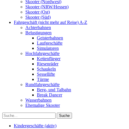
Skooter (Nordwest)
Skooter (NRW/Hessen)
Skooter (Ost)
Skooter (Süd)
Fahrgeschäft (nicht mehr auf Reise) A-Z
Achterbahnen
Belustigungen
Geisterbahnen
Laufgeschäfte
Simulatoren
Hochfahrgeschäfte
Kettenflieger
Riesenräder
Schaukeln
Sessellifte
Türme
Rundfahrgeschäfte
Berg- und Talbahn
Break Dancer
Wasserbahnen
Ehemalige Skooter
Kindergeschäfte (aktiv)