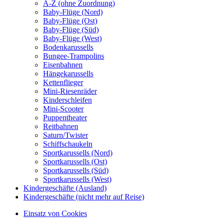
A-Z (ohne Zuordnung)
Baby-Flüge (Nord)
Baby-Flüge (Ost)
Baby-Flüge (Süd)
Baby-Flüge (West)
Bodenkarussells
Bungee-Trampolins
Eisenbahnen
Hängekarussells
Kettenflieger
Mini-Riesenräder
Kinderschleifen
Mini-Scooter
Puppentheater
Reitbahnen
Saturn/Twister
Schiffschaukeln
Sportkarussells (Nord)
Sportkarussells (Ost)
Sportkarussells (Süd)
Sportkarussells (West)
Kindergeschäfte (Ausland)
Kindergeschäfte (nicht mehr auf Reise)
Einsatz von Cookies