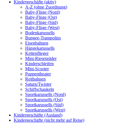
Kindergeschäfte (aktiv)
A-Z (ohne Zuordnung)
Baby-Flüge (Nord)
Baby-Flüge (Ost)
Baby-Flüge (Süd)
Baby-Flüge (West)
Bodenkarussells
Bungee-Trampolins
Eisenbahnen
Hängekarussells
Kettenflieger
Mini-Riesenräder
Kinderschleifen
Mini-Scooter
Puppentheater
Reitbahnen
Saturn/Twister
Schiffschaukeln
Sportkarussells (Nord)
Sportkarussells (Ost)
Sportkarussells (Süd)
Sportkarussells (West)
Kindergeschäfte (Ausland)
Kindergeschäfte (nicht mehr auf Reise)