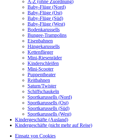
A-Z (ohne Zuordnung)
Baby-Flüge (Nord)
Baby-Flüge (Ost)
Baby-Flüge (Süd)
Baby-Flüge (West)
Bodenkarussells
Bungee-Trampolins
Eisenbahnen
Hängekarussells
Kettenflieger
Mini-Riesenräder
Kinderschleifen
Mini-Scooter
Puppentheater
Reitbahnen
Saturn/Twister
Schiffschaukeln
Sportkarussells (Nord)
Sportkarussells (Ost)
Sportkarussells (Süd)
Sportkarussells (West)
Kindergeschäfte (Ausland)
Kindergeschäfte (nicht mehr auf Reise)
Einsatz von Cookies