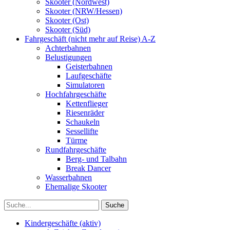
Skooter (Nordwest)
Skooter (NRW/Hessen)
Skooter (Ost)
Skooter (Süd)
Fahrgeschäft (nicht mehr auf Reise) A-Z
Achterbahnen
Belustigungen
Geisterbahnen
Laufgeschäfte
Simulatoren
Hochfahrgeschäfte
Kettenflieger
Riesenräder
Schaukeln
Sessellifte
Türme
Rundfahrgeschäfte
Berg- und Talbahn
Break Dancer
Wasserbahnen
Ehemalige Skooter
Kindergeschäfte (aktiv)