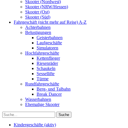
Skooter (Nordwest)
Skooter (NRW/Hessen)
Skooter (Ost)
Skooter (Süd)
Fahrgeschäft (nicht mehr auf Reise) A-Z
Achterbahnen
Belustigungen
Geisterbahnen
Laufgeschäfte
Simulatoren
Hochfahrgeschäfte
Kettenflieger
Riesenräder
Schaukeln
Sessellifte
Türme
Rundfahrgeschäfte
Berg- und Talbahn
Break Dancer
Wasserbahnen
Ehemalige Skooter
Kindergeschäfte (aktiv)