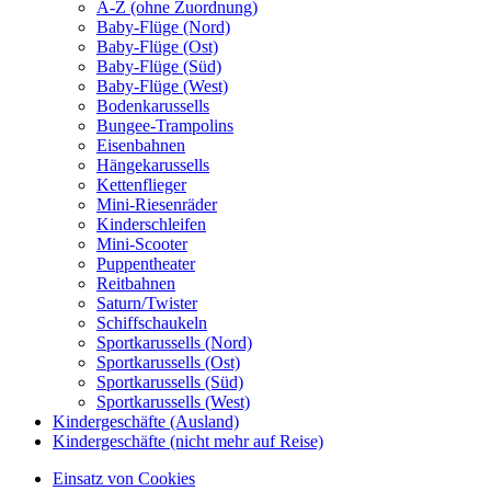
A-Z (ohne Zuordnung)
Baby-Flüge (Nord)
Baby-Flüge (Ost)
Baby-Flüge (Süd)
Baby-Flüge (West)
Bodenkarussells
Bungee-Trampolins
Eisenbahnen
Hängekarussells
Kettenflieger
Mini-Riesenräder
Kinderschleifen
Mini-Scooter
Puppentheater
Reitbahnen
Saturn/Twister
Schiffschaukeln
Sportkarussells (Nord)
Sportkarussells (Ost)
Sportkarussells (Süd)
Sportkarussells (West)
Kindergeschäfte (Ausland)
Kindergeschäfte (nicht mehr auf Reise)
Einsatz von Cookies