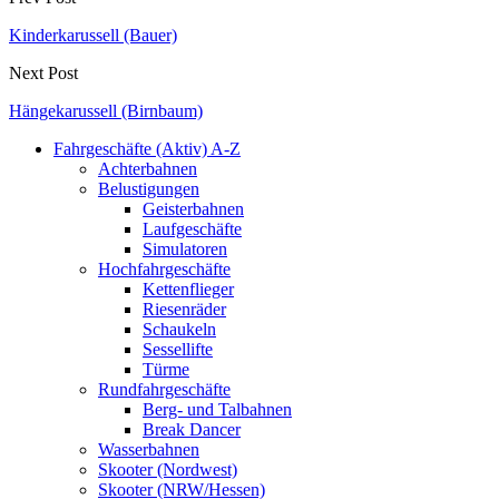
Kinderkarussell (Bauer)
Next Post
Hängekarussell (Birnbaum)
Fahrgeschäfte (Aktiv) A-Z
Achterbahnen
Belustigungen
Geisterbahnen
Laufgeschäfte
Simulatoren
Hochfahrgeschäfte
Kettenflieger
Riesenräder
Schaukeln
Sessellifte
Türme
Rundfahrgeschäfte
Berg- und Talbahnen
Break Dancer
Wasserbahnen
Skooter (Nordwest)
Skooter (NRW/Hessen)