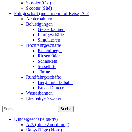
Skooter (Ost)
Skooter (Süd)
Fahrgeschäft (nicht mehr auf Reise) A-Z
Achterbahnen
Belustigungen
Geisterbahnen
Laufgeschäfte
Simulatoren
Hochfahrgeschäfte
Kettenflieger
Riesenräder
Schaukeln
Sessellifte
Türme
Rundfahrgeschäfte
Berg- und Talbahn
Break Dancer
Wasserbahnen
Ehemalige Skooter
Kindergeschäfte (aktiv)
A-Z (ohne Zuordnung)
Baby-Flüge (Nord)