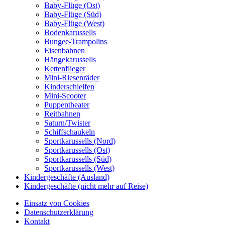
Baby-Flüge (Ost)
Baby-Flüge (Süd)
Baby-Flüge (West)
Bodenkarussells
Bungee-Trampolins
Eisenbahnen
Hängekarussells
Kettenflieger
Mini-Riesenräder
Kinderschleifen
Mini-Scooter
Puppentheater
Reitbahnen
Saturn/Twister
Schiffschaukeln
Sportkarussells (Nord)
Sportkarussells (Ost)
Sportkarussells (Süd)
Sportkarussells (West)
Kindergeschäfte (Ausland)
Kindergeschäfte (nicht mehr auf Reise)
Einsatz von Cookies
Datenschutzerklärung
Kontakt