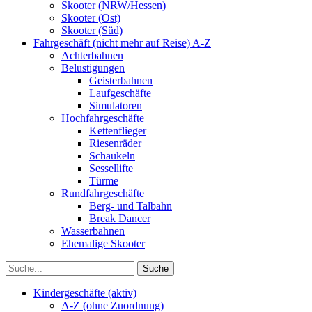
Skooter (NRW/Hessen)
Skooter (Ost)
Skooter (Süd)
Fahrgeschäft (nicht mehr auf Reise) A-Z
Achterbahnen
Belustigungen
Geisterbahnen
Laufgeschäfte
Simulatoren
Hochfahrgeschäfte
Kettenflieger
Riesenräder
Schaukeln
Sessellifte
Türme
Rundfahrgeschäfte
Berg- und Talbahn
Break Dancer
Wasserbahnen
Ehemalige Skooter
Kindergeschäfte (aktiv)
A-Z (ohne Zuordnung)