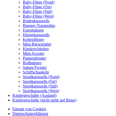
Baby-Flüge (Nord)
Baby-Flüge (Ost)
Baby-Flüge (Süd)
Baby-Flüge (West)
Bodenkarussells
Bungee-Trampolins
Eisenbahnen
Hängekarussells
Kettenflieger
Mini-Riesenräder
Kinderschleifen
Mini-Scooter
Puppentheater
Reitbahnen
Saturn/Twister
Schiffschaukeln
Sportkarussells (Nord)
Sportkarussells (Ost)
Sportkarussells (Süd)
Sportkarussells (West)
Kindergeschäfte (Ausland)
Kindergeschäfte (nicht mehr auf Reise)
Einsatz von Cookies
Datenschutzerklärung