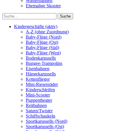
Wasserbahnen
Ehemalige Skooter
Kindergeschäfte (aktiv)
A-Z (ohne Zuordnung)
Baby-Flüge (Nord)
Baby-Flüge (Ost)
Baby-Flüge (Süd)
Baby-Flüge (West)
Bodenkarussells
Bungee-Trampolins
Eisenbahnen
Hängekarussells
Kettenflieger
Mini-Riesenräder
Kinderschleifen
Mini-Scooter
Puppentheater
Reitbahnen
Saturn/Twister
Schiffschaukeln
Sportkarussells (Nord)
Sportkarussells (Ost)