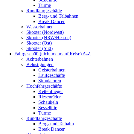
Türme
Rundfahrgeschäfte
Berg- und Talbahnen
Break Dancer
Wasserbahnen
Skooter (Nordwest)
Skooter (NRW/Hessen)
Skooter (Ost)
Skooter (Süd)
Fahrgeschäft (nicht mehr auf Reise) A-Z
Achterbahnen
Belustigungen
Geisterbahnen
Laufgeschäfte
Simulatoren
Hochfahrgeschäfte
Kettenflieger
Riesenräder
Schaukeln
Sessellifte
Türme
Rundfahrgeschäfte
Berg- und Talbahn
Break Dancer