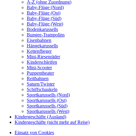
A-Z (ohne Zuordnung)
Baby-Flüge (Nord)
Baby-Flüge (Ost)
Baby-Flüge (Süd)
Baby-Flüge (West)
Bodenkarussells
Bungee-Trampolins
Eisenbahnen
Hängekarussells
Kettenflieger
Mini-Riesenräder
Kinderschleifen
Mini-Scooter
Puppentheater
Reitbahnen
Saturn/Twister
Schiffschaukeln
Sportkarussells (Nord)
Sportkarussells (Ost)
Sportkarussells (Süd)
Sportkarussells (West)
Kindergeschäfte (Ausland)
Kindergeschäfte (nicht mehr auf Reise)
Einsatz von Cookies