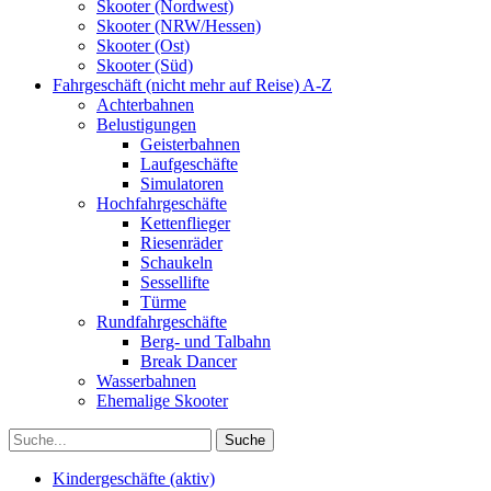
Skooter (Nordwest)
Skooter (NRW/Hessen)
Skooter (Ost)
Skooter (Süd)
Fahrgeschäft (nicht mehr auf Reise) A-Z
Achterbahnen
Belustigungen
Geisterbahnen
Laufgeschäfte
Simulatoren
Hochfahrgeschäfte
Kettenflieger
Riesenräder
Schaukeln
Sessellifte
Türme
Rundfahrgeschäfte
Berg- und Talbahn
Break Dancer
Wasserbahnen
Ehemalige Skooter
Kindergeschäfte (aktiv)