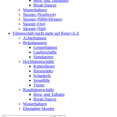
Berg- und Talbahnen
Break Dancer
Wasserbahnen
Skooter (Nordwest)
Skooter (NRW/Hessen)
Skooter (Ost)
Skooter (Süd)
Fahrgeschäft (nicht mehr auf Reise) A-Z
Achterbahnen
Belustigungen
Geisterbahnen
Laufgeschäfte
Simulatoren
Hochfahrgeschäfte
Kettenflieger
Riesenräder
Schaukeln
Sessellifte
Türme
Rundfahrgeschäfte
Berg- und Talbahn
Break Dancer
Wasserbahnen
Ehemalige Skooter