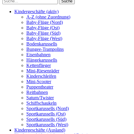
Kindergeschäfte (aktiv)
A-Z (ohne Zuordnung)
Baby-Flüge (Nord)
Baby-Flüge (Ost)
Baby-Flüge (Süd)
Baby-Flüge (West)
Bodenkarussells
Bungee-Trampolins
Eisenbahnen
Hängekarussells
Kettenflieger
Mini-Riesenräder
Kinderschleifen
Mini-Scooter
Puppentheater
Reitbahnen
Saturn/Twister
Schiffschaukeln
Sportkarussells (Nord)
Sportkarussells (Ost)
Sportkarussells (Süd)
Sportkarussells (West)
Kindergeschäfte (Ausland)