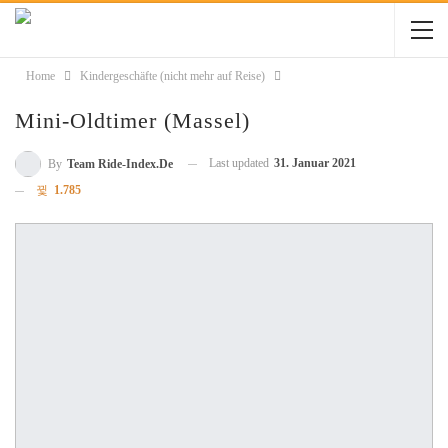
Home
Kindergeschäfte (nicht mehr auf Reise)
Mini-Oldtimer (Massel)
Last updated
31. Januar 2021
By
Team Ride-Index.de
1.785