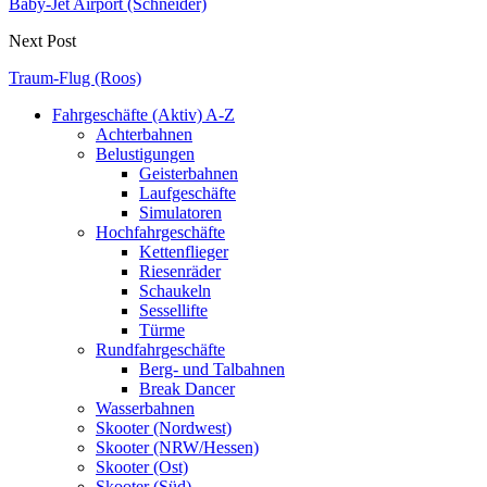
Baby-Jet Airport (Schneider)
Next Post
Traum-Flug (Roos)
Fahrgeschäfte (Aktiv) A-Z
Achterbahnen
Belustigungen
Geisterbahnen
Laufgeschäfte
Simulatoren
Hochfahrgeschäfte
Kettenflieger
Riesenräder
Schaukeln
Sessellifte
Türme
Rundfahrgeschäfte
Berg- und Talbahnen
Break Dancer
Wasserbahnen
Skooter (Nordwest)
Skooter (NRW/Hessen)
Skooter (Ost)
Skooter (Süd)