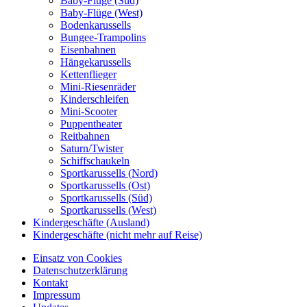
Baby-Flüge (Süd)
Baby-Flüge (West)
Bodenkarussells
Bungee-Trampolins
Eisenbahnen
Hängekarussells
Kettenflieger
Mini-Riesenräder
Kinderschleifen
Mini-Scooter
Puppentheater
Reitbahnen
Saturn/Twister
Schiffschaukeln
Sportkarussells (Nord)
Sportkarussells (Ost)
Sportkarussells (Süd)
Sportkarussells (West)
Kindergeschäfte (Ausland)
Kindergeschäfte (nicht mehr auf Reise)
Einsatz von Cookies
Datenschutzerklärung
Kontakt
Impressum