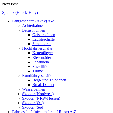
Next Post
Sputnik (Hauck-Hary)
Fahrgeschäfte (Aktiv) A-Z
Achterbahnen
Belustigungen
Geisterbahnen
Laufgeschäfte
Simulatoren
Hochfahrgeschäfte
Kettenflieger
Riesenräder
Schaukeln
Sessellifte
Türme
Rundfahrgeschäfte
Berg- und Talbahnen
Break Dancer
Wasserbahnen
Skooter (Nordwest)
Skooter (NRW/Hessen)
Skooter (Ost)
Skooter (Süd)
Fahrgeschäft (nicht mehr auf Reise) A-Z