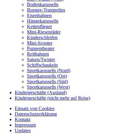
Bodenkarussells
Bungee-Trampolins
Eisenbahnen
Hängekarussells
Kettenflieger
Mini-Riesenräder
Kinderschleifen
Mini-Scooter
Puppentheater
Reitbahnen
Saturn/Twister
Schiffschaukeln
Sportkarussells (Nord)
Sportkarussells (Ost)
Sportkarussells (Süd)
Sportkarussells (West)
Kindergeschäfte (Ausland)
Kindergeschäfte (nicht mehr auf Reise)
Einsatz von Cookies
Datenschutzerklärung
Kontakt
Impressum
Updates