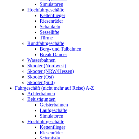
Simulatoren
Hochfahrgeschäfte
Kettenflieger
Riesenräder
Schaukeln
Sessellifte
Türme
Rundfahrgeschäfte
Berg- und Talbahnen
Break Dancer
Wasserbahnen
Skooter (Nordwest)
Skooter (NRW/Hessen)
Skooter (Ost)
Skooter (Süd)
Fahrgeschäft (nicht mehr auf Reise) A-Z
Achterbahnen
Belustigungen
Geisterbahnen
Laufgeschäfte
Simulatoren
Hochfahrgeschäfte
Kettenflieger
Riesenräder
Schaukeln