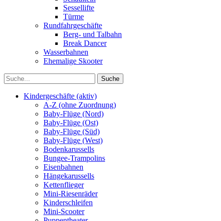
Sessellifte
Türme
Rundfahrgeschäfte
Berg- und Talbahn
Break Dancer
Wasserbahnen
Ehemalige Skooter
Kindergeschäfte (aktiv)
A-Z (ohne Zuordnung)
Baby-Flüge (Nord)
Baby-Flüge (Ost)
Baby-Flüge (Süd)
Baby-Flüge (West)
Bodenkarussells
Bungee-Trampolins
Eisenbahnen
Hängekarussells
Kettenflieger
Mini-Riesenräder
Kinderschleifen
Mini-Scooter
Puppentheater