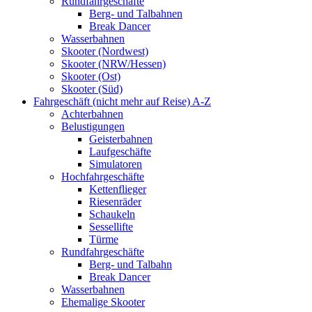
Rundfahrgeschäfte
Berg- und Talbahnen
Break Dancer
Wasserbahnen
Skooter (Nordwest)
Skooter (NRW/Hessen)
Skooter (Ost)
Skooter (Süd)
Fahrgeschäft (nicht mehr auf Reise) A-Z
Achterbahnen
Belustigungen
Geisterbahnen
Laufgeschäfte
Simulatoren
Hochfahrgeschäfte
Kettenflieger
Riesenräder
Schaukeln
Sessellifte
Türme
Rundfahrgeschäfte
Berg- und Talbahn
Break Dancer
Wasserbahnen
Ehemalige Skooter