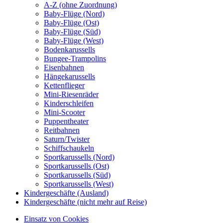
A-Z (ohne Zuordnung)
Baby-Flüge (Nord)
Baby-Flüge (Ost)
Baby-Flüge (Süd)
Baby-Flüge (West)
Bodenkarussells
Bungee-Trampolins
Eisenbahnen
Hängekarussells
Kettenflieger
Mini-Riesenräder
Kinderschleifen
Mini-Scooter
Puppentheater
Reitbahnen
Saturn/Twister
Schiffschaukeln
Sportkarussells (Nord)
Sportkarussells (Ost)
Sportkarussells (Süd)
Sportkarussells (West)
Kindergeschäfte (Ausland)
Kindergeschäfte (nicht mehr auf Reise)
Einsatz von Cookies