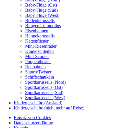
Baby-Flüge (Ost)
Baby-Flüge (Süd)
Baby-Flüge (West)
Bodenkarussells
Bungee-Trampolins
Eisenbahnen
Hängekarussells
Kettenflieger
Mini-Riesenräder
Kinderschleifen
Mini-Scooter
Puppentheater
Reitbahnen
Saturn/Twister
Schiffschaukeln
Sportkarussells (Nord)
Sportkarussells (Ost)
Sportkarussells (Süd)
Sportkarussells (West)
Kindergeschäfte (Ausland)
Kindergeschäfte (nicht mehr auf Reise)
Einsatz von Cookies
Datenschutzerklärung
Kontakt