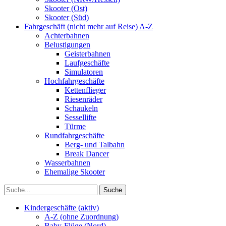
Skooter (Ost)
Skooter (Süd)
Fahrgeschäft (nicht mehr auf Reise) A-Z
Achterbahnen
Belustigungen
Geisterbahnen
Laufgeschäfte
Simulatoren
Hochfahrgeschäfte
Kettenflieger
Riesenräder
Schaukeln
Sessellifte
Türme
Rundfahrgeschäfte
Berg- und Talbahn
Break Dancer
Wasserbahnen
Ehemalige Skooter
Kindergeschäfte (aktiv)
A-Z (ohne Zuordnung)
Baby-Flüge (Nord)