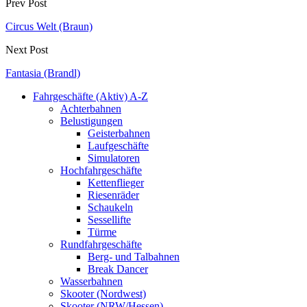
Prev Post
Circus Welt (Braun)
Next Post
Fantasia (Brandl)
Fahrgeschäfte (Aktiv) A-Z
Achterbahnen
Belustigungen
Geisterbahnen
Laufgeschäfte
Simulatoren
Hochfahrgeschäfte
Kettenflieger
Riesenräder
Schaukeln
Sessellifte
Türme
Rundfahrgeschäfte
Berg- und Talbahnen
Break Dancer
Wasserbahnen
Skooter (Nordwest)
Skooter (NRW/Hessen)