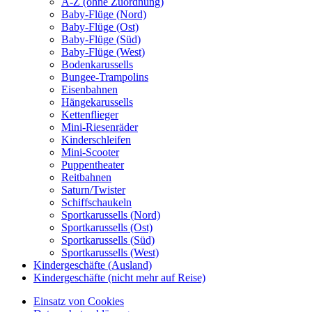
A-Z (ohne Zuordnung)
Baby-Flüge (Nord)
Baby-Flüge (Ost)
Baby-Flüge (Süd)
Baby-Flüge (West)
Bodenkarussells
Bungee-Trampolins
Eisenbahnen
Hängekarussells
Kettenflieger
Mini-Riesenräder
Kinderschleifen
Mini-Scooter
Puppentheater
Reitbahnen
Saturn/Twister
Schiffschaukeln
Sportkarussells (Nord)
Sportkarussells (Ost)
Sportkarussells (Süd)
Sportkarussells (West)
Kindergeschäfte (Ausland)
Kindergeschäfte (nicht mehr auf Reise)
Einsatz von Cookies