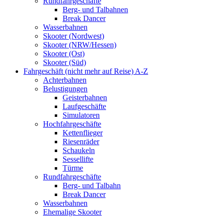
Rundfahrgeschäfte
Berg- und Talbahnen
Break Dancer
Wasserbahnen
Skooter (Nordwest)
Skooter (NRW/Hessen)
Skooter (Ost)
Skooter (Süd)
Fahrgeschäft (nicht mehr auf Reise) A-Z
Achterbahnen
Belustigungen
Geisterbahnen
Laufgeschäfte
Simulatoren
Hochfahrgeschäfte
Kettenflieger
Riesenräder
Schaukeln
Sessellifte
Türme
Rundfahrgeschäfte
Berg- und Talbahn
Break Dancer
Wasserbahnen
Ehemalige Skooter