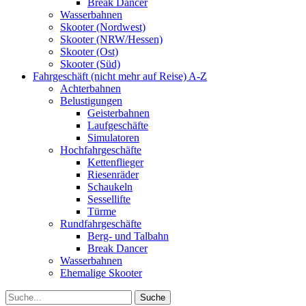
Break Dancer
Wasserbahnen
Skooter (Nordwest)
Skooter (NRW/Hessen)
Skooter (Ost)
Skooter (Süd)
Fahrgeschäft (nicht mehr auf Reise) A-Z
Achterbahnen
Belustigungen
Geisterbahnen
Laufgeschäfte
Simulatoren
Hochfahrgeschäfte
Kettenflieger
Riesenräder
Schaukeln
Sessellifte
Türme
Rundfahrgeschäfte
Berg- und Talbahn
Break Dancer
Wasserbahnen
Ehemalige Skooter