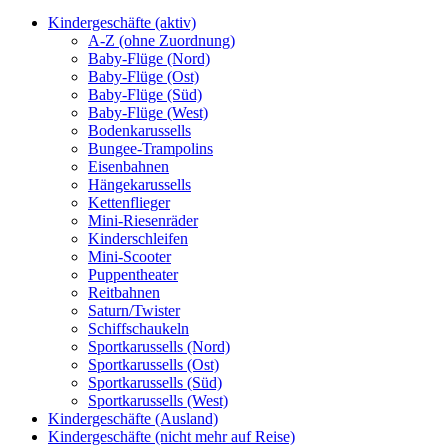
Kindergeschäfte (aktiv)
A-Z (ohne Zuordnung)
Baby-Flüge (Nord)
Baby-Flüge (Ost)
Baby-Flüge (Süd)
Baby-Flüge (West)
Bodenkarussells
Bungee-Trampolins
Eisenbahnen
Hängekarussells
Kettenflieger
Mini-Riesenräder
Kinderschleifen
Mini-Scooter
Puppentheater
Reitbahnen
Saturn/Twister
Schiffschaukeln
Sportkarussells (Nord)
Sportkarussells (Ost)
Sportkarussells (Süd)
Sportkarussells (West)
Kindergeschäfte (Ausland)
Kindergeschäfte (nicht mehr auf Reise)