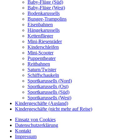
Baby-Flüge (Süd)
Baby-Flüge (West)
Bodenkarussells
Bungee-Trampolins
Eisenbahnen
Hängekarussells
Kettenflieger
Mini-Riesenräder
Kinderschleifen
Mini-Scooter
Puppentheater
Reitbahnen
Saturn/Twister
Schiffschaukeln
Sportkarussells (Nord)
Sportkarussells (Ost)
Sportkarussells (Süd)
Sportkarussells (West)
Kindergeschäfte (Ausland)
Kindergeschäfte (nicht mehr auf Reise)
Einsatz von Cookies
Datenschutzerklärung
Kontakt
Impressum