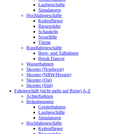
Laufgeschäfte
Simulatoren
Hochfahrgeschäfte
Kettenflieger
Riesenräder
Schaukeln
Sessellifte
Türme
Rundfahrgeschäfte
Berg- und Talbahnen
Break Dancer
Wasserbahnen
Skooter (Nordwest)
Skooter (NRW/Hessen)
Skooter (Ost)
Skooter (Süd)
Fahrgeschäft (nicht mehr auf Reise) A-Z
Achterbahnen
Belustigungen
Geisterbahnen
Laufgeschäfte
Simulatoren
Hochfahrgeschäfte
Kettenflieger
Riesenräder