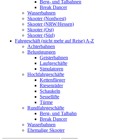
Berg- und Talbahnen
Break Dancer
Wasserbahnen
Skooter (Nordwest)
Skooter (NRW/Hessen)
Skooter (Ost)
Skooter (Süd)
Fahrgeschäft (nicht mehr auf Reise) A-Z
Achterbahnen
Belustigungen
Geisterbahnen
Laufgeschäfte
Simulatoren
Hochfahrgeschäfte
Kettenflieger
Riesenräder
Schaukeln
Sessellifte
Türme
Rundfahrgeschäfte
Berg- und Talbahn
Break Dancer
Wasserbahnen
Ehemalige Skooter