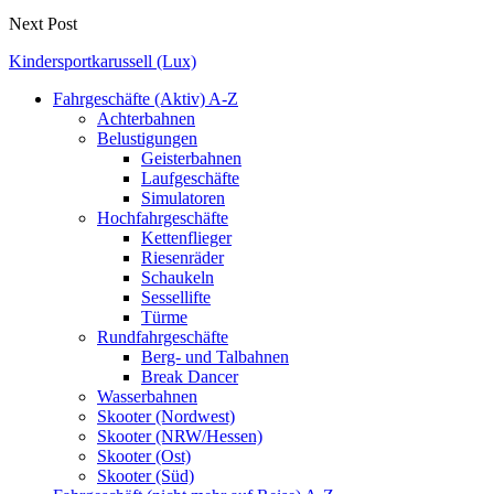
Next Post
Kindersportkarussell (Lux)
Fahrgeschäfte (Aktiv) A-Z
Achterbahnen
Belustigungen
Geisterbahnen
Laufgeschäfte
Simulatoren
Hochfahrgeschäfte
Kettenflieger
Riesenräder
Schaukeln
Sessellifte
Türme
Rundfahrgeschäfte
Berg- und Talbahnen
Break Dancer
Wasserbahnen
Skooter (Nordwest)
Skooter (NRW/Hessen)
Skooter (Ost)
Skooter (Süd)