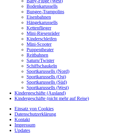
Baby-Flüge (West)
Bodenkarussells
Bungee-Trampolins
Eisenbahnen
Hängekarussells
Kettenflieger
Mini-Riesenräder
Kinderschleifen
Mini-Scooter
Puppentheater
Reitbahnen
Saturn/Twister
Schiffschaukeln
Sportkarussells (Nord)
Sportkarussells (Ost)
Sportkarussells (Süd)
Sportkarussells (West)
Kindergeschäfte (Ausland)
Kindergeschäfte (nicht mehr auf Reise)
Einsatz von Cookies
Datenschutzerklärung
Kontakt
Impressum
Updates