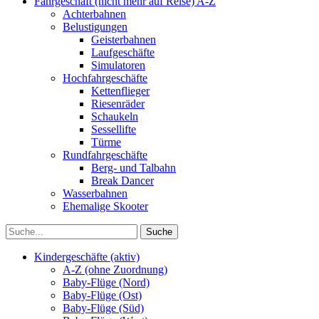
Fahrgeschäft (nicht mehr auf Reise) A-Z
Achterbahnen
Belustigungen
Geisterbahnen
Laufgeschäfte
Simulatoren
Hochfahrgeschäfte
Kettenflieger
Riesenräder
Schaukeln
Sessellifte
Türme
Rundfahrgeschäfte
Berg- und Talbahn
Break Dancer
Wasserbahnen
Ehemalige Skooter
Kindergeschäfte (aktiv)
A-Z (ohne Zuordnung)
Baby-Flüge (Nord)
Baby-Flüge (Ost)
Baby-Flüge (Süd)