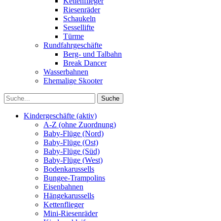
Kettenflieger
Riesenräder
Schaukeln
Sessellifte
Türme
Rundfahrgeschäfte
Berg- und Talbahn
Break Dancer
Wasserbahnen
Ehemalige Skooter
Kindergeschäfte (aktiv)
A-Z (ohne Zuordnung)
Baby-Flüge (Nord)
Baby-Flüge (Ost)
Baby-Flüge (Süd)
Baby-Flüge (West)
Bodenkarussells
Bungee-Trampolins
Eisenbahnen
Hängekarussells
Kettenflieger
Mini-Riesenräder