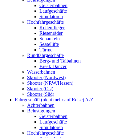
Geisterbahnen
Laufgeschäfte
Simulatoren
Hochfahrgeschäfte
Kettenflieger
Riesenräder
Schaukeln
Sessellifte
Türme
Rundfahrgeschäfte
Berg- und Talbahnen
Break Dancer
Wasserbahnen
Skooter (Nordwest)
Skooter (NRW/Hessen)
Skooter (Ost)
Skooter (Süd)
Fahrgeschäft (nicht mehr auf Reise) A-Z
Achterbahnen
Belustigungen
Geisterbahnen
Laufgeschäfte
Simulatoren
Hochfahrgeschäfte